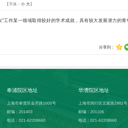
【字体：
小
大
】
农
”工作某一领域取得较好的学术成就，具有较大发展潜力的青
分享到：
奉浦院区地址
华漕院区地址
上海市奉贤区金齐路1000号
上海市闵行区北翟路2901号
邮编：201403
邮编：201106
电话：021-62208660
电话：021-62208660