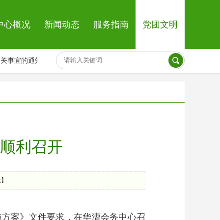
中心概况
新闻动态
服务指南
党团文明
关事宜的通知
01-30
院内招聘启事
09
顺利召开
大
】
施方案》文件要求，在华漕会务中心召