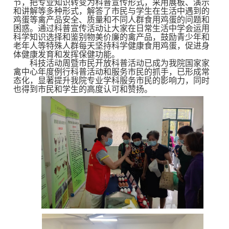
节，把专业知识转变为科普宣传形式，采用展板、演示
和讲解等多种形式，解答了市民与学生在生活中遇到的
鸡蛋等禽产品安全
、
质量和不同人群
食用鸡蛋
的问题和
困惑
。通过科普宣传活动
让大家在
日
常生活中学会运用
科学知识选择和鉴别
物美价廉
的禽产品
，鼓励青少年和
老年人等特殊人群每天坚持科学健康食用鸡蛋，促进身
体健康发育和发挥保健功能。
科技活动周暨市民开放科普活动已成为
我院国家家
禽中心
年度例行科普活动和服务市民的抓手
，
已形成常
态化，
显著提升我院专业学科服务市民的影响力，同时
也得到市民和学生的高度
认可和
赞扬。