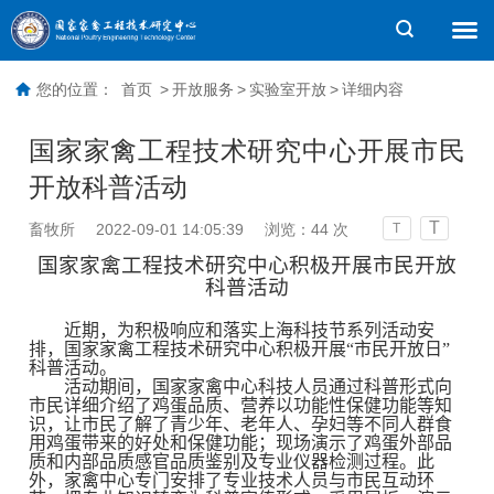
您的位置：
首页
>
开放服务
>
实验室开放
>
详细内容
国家家禽工程技术研究中心开展市民
开放科普活动
T
畜牧所
2022-09-01 14:05:39
浏览：
44
次
T
国家家禽工程技术研究中心积极开展市民开放
科普活动
近期，为积极响应和落实上海科技节系列活动安
排，国家家禽工程技术研究中心积极开展“市民开放日”
科普活动。
活动期间
，
国家家禽中心科技人员
通过科普形式
向
市民详细介绍了鸡蛋品质
、营养以功能性保健功能等知
识，让市民了解了青少年、老年人、孕妇等不同人群食
用鸡蛋带来的好处和保健功能；
现场演示了鸡蛋外部品
质和内部品质感官品质鉴别及专业仪器检测过程。
此
外，
家禽中心专门安排了专业技术人员与市民互动环