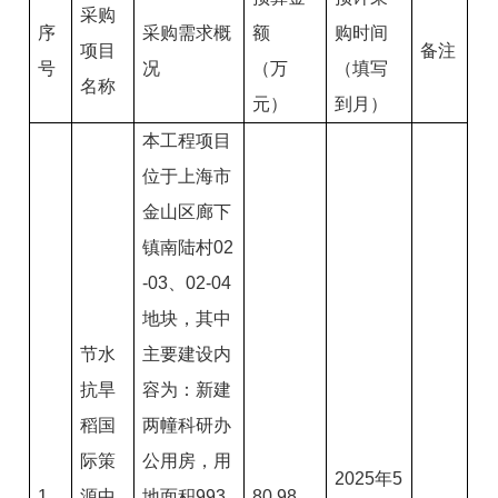
采购
序
采购需求概
额
购时间
项目
备注
号
况
（万
（填写
名称
元）
到月）
本工程项目
位于上海市
金山区廊下
镇南陆村02
-03、02-04
地块，其中
节水
主要建设内
抗旱
容为：新建
稻国
两幢科研办
际策
公用房，用
2025年5
1
源中
地面积993
80.98