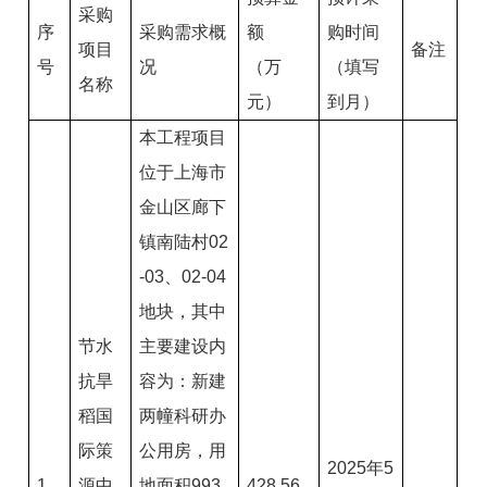
采购
序
采购需求概
额
购时间
项目
备注
号
况
（万
（填写
名称
元）
到月）
本工程项目
位于上海市
金山区廊下
镇南陆村02
-03、02-04
地块，其中
节水
主要建设内
抗旱
容为：新建
稻国
两幢科研办
际策
公用房，用
2025年5
1
源中
地面积993
428.56