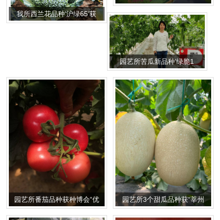
为
我所西兰花品种‘沪绿65’获
得2023年西兰花新品种大会
推荐品种
园艺所苦瓜新品种‘绿脆1
号’获2021浙江种业博览会
推介品种
园艺所番茄品种获种博会“优
园艺所3个甜瓜品种获“莘州
秀推荐品种”荣誉
瓜菜菌博览会地展”推介品种