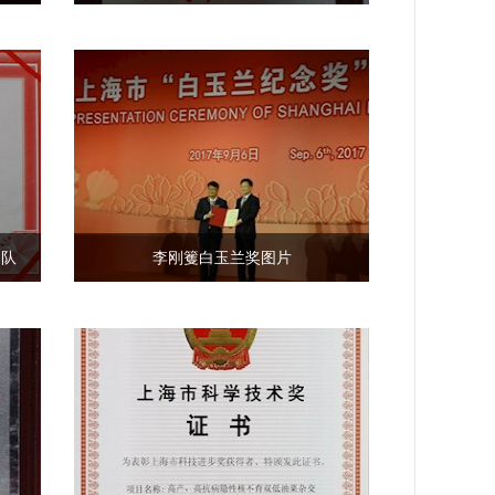
团队
李刚籆白玉兰奖图片