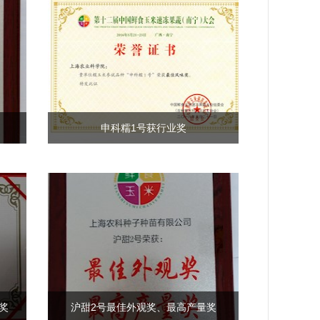
申科糯1号获行业奖
奖
沪甜2号最佳外观奖、最高产量奖