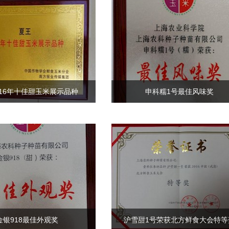
016年十佳甜玉米展示品种
申科糯1号最佳风味奖
金银918最佳外观奖
沪雪甜1号荣获北方鲜食大会特等