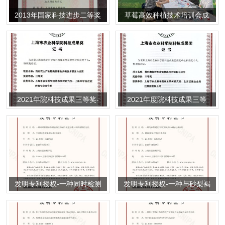
2013年国家科技进步二等奖
草莓高效种植技术培训会成
——南方葡萄根域限制与避
功举办
雨栽培关键技术研究与示范
2021年院科技成果三等奖-
2021年度院科技成果三等
西红花全产业链提质增效关
奖-桃贮藏保鲜和冷链物流技
键技术研究与应用
术创新与应用
发明专利授权-一种同时检测
发明专利授权-一种与砂梨褐
石蒜属植物生物碱合成途径
皮/绿皮相关的SNP标记及应
中14种代谢物的方法
用