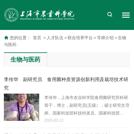
您的位置：
首页
>
人才队伍
>
联合培养平台
>
导师介绍
>
生物
与医药
生物与医药
李传华 副研究员 食用菌种质资源创新利用及栽培技术研
究
李传华，上海市农业科学院食用菌研究所科研
骨干，博士，副研究员(五级），硕士研究生导
师。国家科技部科技特派员、国家科技部...
2025-03-12