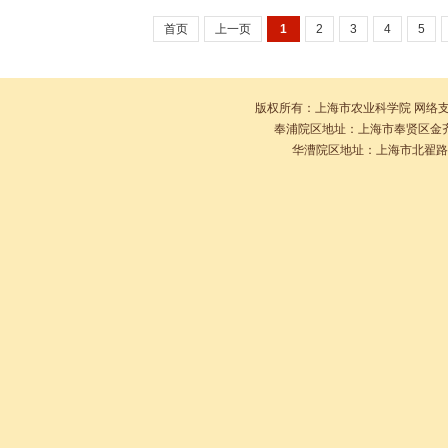
地提质增效
首页
上一页
1
2
3
4
5
版权所有：上海市农业科学院 网络
奉浦院区地址：上海市奉贤区金齐路10
华漕院区地址：上海市北翟路2901