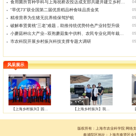
食用菌所育种学科与上海祝桥农投达成支部共建并建立乡村…
04
“旱优73”获全国第二届优质稻品种食味品质金奖
05
精准营养为生猪无抗养殖保驾护航
05
破解奉贤黄桃“三老”难题，助推传统优势特色产业转型升级
05
小蘑菇种出大产业--双孢蘑菇集中供料、农民专业化周年栽…
05
市农科院开展乡村振兴科技支撑专题大调研
05
风采展示
【上海乡村振兴】园…
【上海乡村振兴】我…
版权所有：上海市农业科学院 网络
奉浦院区地址：上海市奉贤区金齐路10