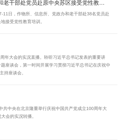
和老干部处党员赴原中央苏区接受党性教…
7-11日，作物所、信息所、党政办和老干部处38名党员赴
圣地接受党性教育培训。
0周年大会的实况直播。聆听习近平总书记发表的重要讲
专题座谈会，第一时间开展学习贯彻习近平总书记在庆祝中
志主持座谈会。
，中共中央在北京隆重举行庆祝中国共产党成立100周年大
祝大会的实况转播。