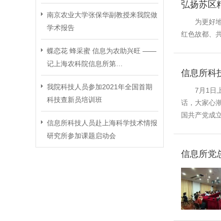
弘扬苏区
南京农业大学张保华副教授来我院做
为更好地
学术报告
红色故都、
蝶恋花 蜂采蜜 信息为农助兴旺 ——
记上海农科院信息所第…
信息所科
我院科技人员参加2021年全国首期
7月1
科技查新员培训班
话，大家心
国共产党成
信息所科技人员赴上海科学技术情报
研究所参加课题启动会
信息所党