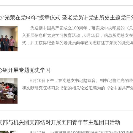
办“光荣在党50年”授章仪式 暨老党员讲党史所史主题党日
为迎接中国共产党成立100周年，落实党中央印发的《关
入开展信息所党史学习教育活动，6月15日，信息所党总支在
式，并由获得纪念章的老党员向年轻同志讲述了亲历的党史
红亮主持。信息所在职党员和三名退休党员参加。
心组开展专题党史学习
6月10日下午，在党总支书记赵京音、副书记曹红亮的
和文献研究院将习总书记的相关论述汇编为的《论中国共产
支部与机关团支部结对开展五四青年节主题团日活动
5月12日，为庆祝建党100周年暨纪念“五四”运动10