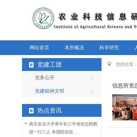
网站首页
本所概况
科学研究
党建工团
您的位置
党务公开
信息所党
党建精神文明
热点资讯
南京农业大学青年长江学者徐志刚教
授一行三人 来我院信息…