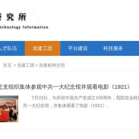
人才队伍
党建工团
平台建设
科技服务
：
首页
>
党建工团
>
党建精神文明
总支组织集体参观中共一大纪念馆并观看电影《1921》
7月22日，为庆祝中国共产党成立100周年，我院农
共一大纪念馆，并集体观看了电影《1921》。