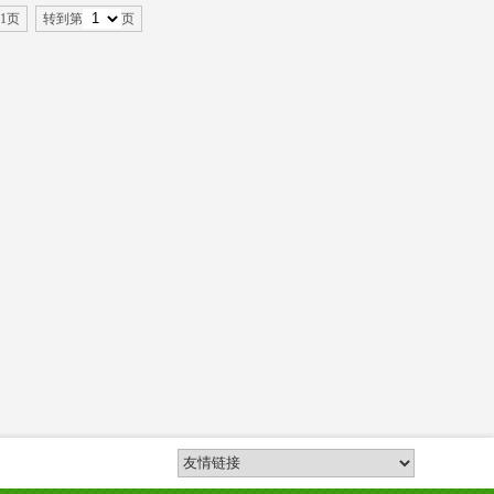
1页
转到第
页