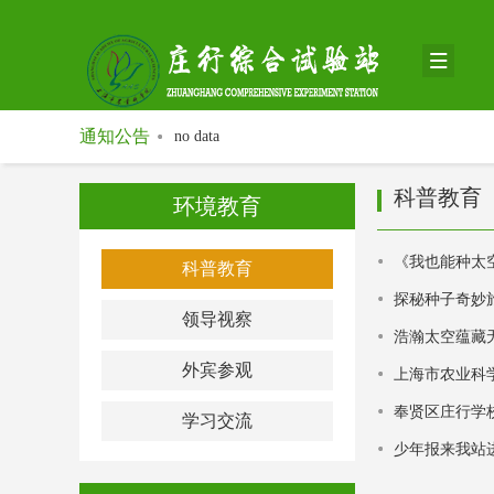
通知公告
no data
科普教育
环境教育
《我也能种太
科普教育
探秘种子奇妙
领导视察
浩瀚太空蕴藏
外宾参观
上海市农业科
奉贤区庄行学
学习交流
少年报来我站