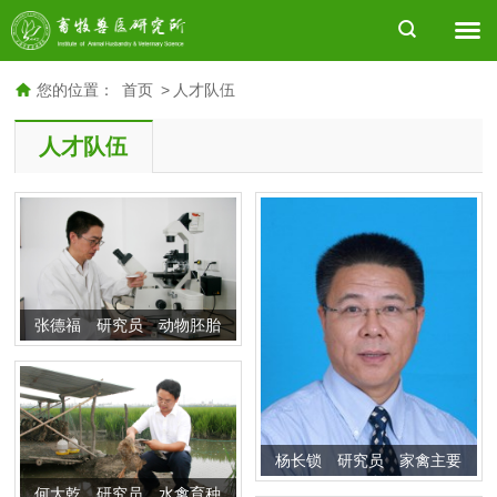
您的位置：
首页
>
人才队伍
人才队伍
张德福 研究员 动物胚胎
生物技术
杨长锁 研究员 家禽主要
经济性状遗传机制及蛋鸡育
何大乾 研究员 水禽育种