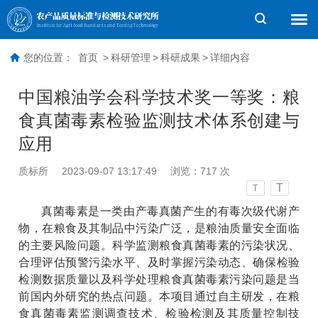
您的位置：
首页
>
科研管理
>
科研成果
>
详细内容
中国粮油学会科学技术奖一等奖：粮
食真菌毒素检验监测技术体系创建与
应用
质标所
2023-09-07 13:17:49
浏览：
717
次
T
T
真菌毒素是一类由产毒真菌产生的有毒次级代谢产
物，在粮食及其制品中污染广泛，
是粮油质量安全面临
的主要风险问题
。
科学监测粮食真菌毒素
的
污染
状况
、
合理评估
预警
污染水平
、
及时掌握污染动态
、
确保检验
检测数据质量
以及科学处理
粮食真菌毒素污染问题是当
前国内外
研究的
热点
问题
。本
项目通过自主研发，在
粮
食真菌毒素监测调查技术
、
检验检测及其质量控制技