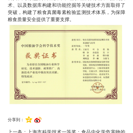
术
、
以及数据库构建和功能挖掘等
关键技术方面取得了
突破
，构建
了
粮食真菌毒素检验监测技术体系，
为
保障
粮食质量安全提供
了
重要支撑。
分享到：
上一条：
上海市科学技术一等奖：食品中化学危害物的